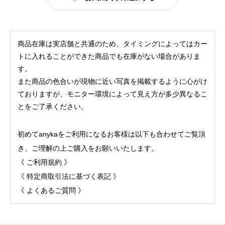
ー
ク
]
商品在庫は実店舗と共通のため、タイミングによってはカー
バ
トに入れることができた商品でも在庫がない場合がありま
イ
す。
また商品の色合いが現物に近い写真を掲載するように心がけ
オ
ておりますが、モニター環境によって見え方が多少異なるこ
ク
とをご了承ください。
ロ
ス
初めてanykaをご利用になるお客様は以下も合わせてご覧頂
プ
き、ご理解の上ご購入をお願いいたします。
リ
《
ご利用規約
》
ー
《
特定商取引法に基づく表記
》
ツ
《
よくあるご質問
》
ス
カ
ー