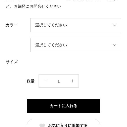
ど、お気軽に
お問合せください
カラー
サイズ
[
数量
epidemique
/
エ
カートに入れる
ピ
デ
お気に入りに追加する
ミ