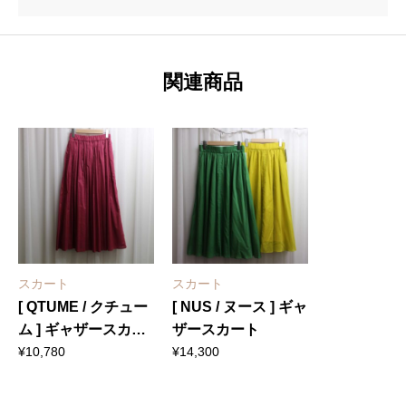
関連商品
スカート
スカート
[ QTUME / クチュー
[ NUS / ヌース ] ギャ
ム ] ギャザースカー
ザースカート
ト
¥
10,780
¥
14,300