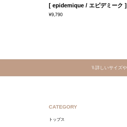
ューム ] ジャガー
[ epidemique / エピデミーク 
¥
9,790
ットスカート
\\ 詳しいサイズ
CATEGORY
トップス