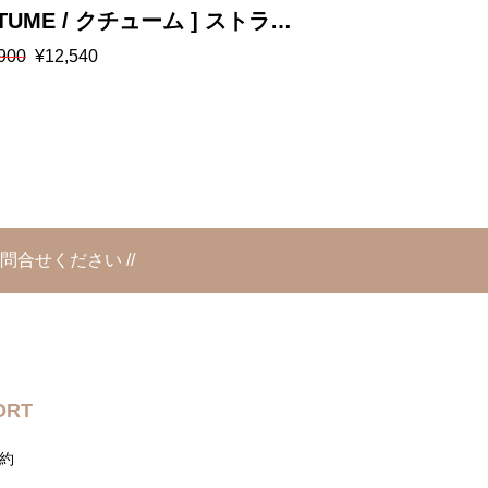
QTUME / クチューム ] ストライ
[ DOS DIOS
元
現
900
¥
12,540
¥
27,500
¥
16,500
スカート
シアー素材チ
の
在
価
の
格
価
は
格
900
¥27,500
は
540
で
¥16,500
し
で
た。
す。
問合せください //
ORT
約