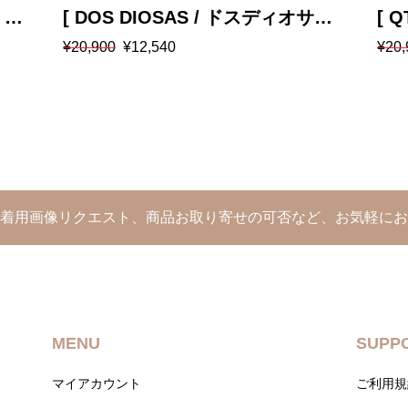
] ニ
[ DOS DIOSAS / ドスディオサス ]
[ 
元
現
元
現
¥
20,900
¥
12,540
¥
20,
ボリュームスカート
プ
の
在
の
在
価
の
価
の
格
価
格
価
は
格
は
格
¥20,900
は
¥20,
は
で
¥12,540
で
¥12,
し
で
し
で
た。
す。
た。
す。
や着用画像リクエスト、商品お取り寄せの可否など、お気軽にお
MENU
SUPP
マイアカウント
ご利用規