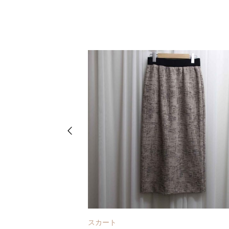
れ
スカート