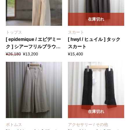
在庫切れ
トップス
スカート
[ epidemique / エピデミー
[ hwyl / ヒュイル ] タック
ク ] シアーフリルブラウス
スカート
元
現
+ [ hwyl / ヒュイル ] デニム
¥
26,180
¥
13,200
¥
15,400
の
在
ワイドパンツ
価
の
格
価
は
格
¥26,180
は
で
¥13,200
し
で
た。
す。
在庫切れ
ボトムス
アクセサリー / その他