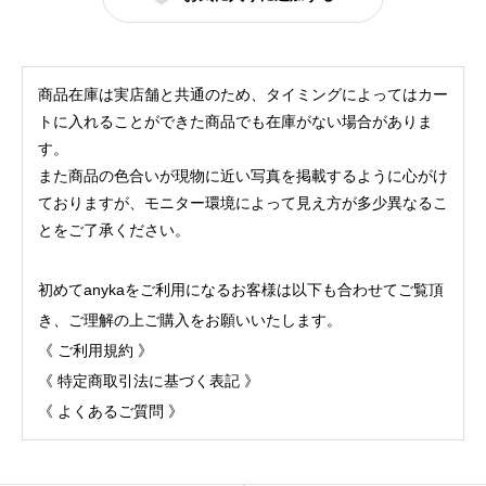
エ
ル
ロ
商品在庫は実店舗と共通のため、タイミングによってはカー
ゼ
トに入れることができた商品でも在庫がない場合がありま
ッ
す。
また商品の色合いが現物に近い写真を掲載するように心がけ
タ
ておりますが、モニター環境によって見え方が多少異なるこ
]
とをご了承ください。
シ
ア
初めてanykaをご利用になるお客様は以下も合わせてご覧頂
デ
き、ご理解の上ご購入をお願いいたします。
ニ
《
ご利用規約
》
ム
《
特定商取引法に基づく表記
》
前
《
よくあるご質問
》
ギ
ャ
ザ