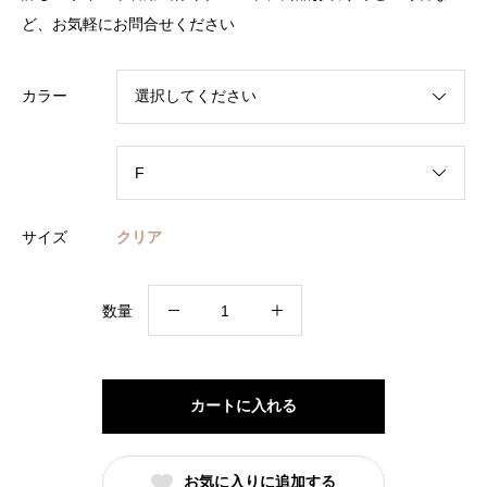
ど、お気軽に
お問合せください
カラー
サイズ
クリア
[
数量
Amuelle
Rosetta
/
カートに入れる
ア
ミ
お気に入りに追加する
ュ