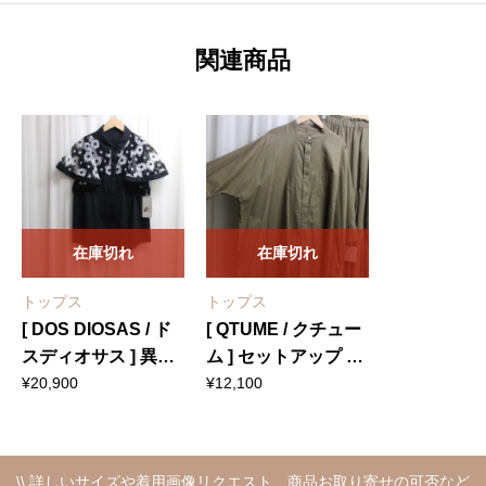
関連商品
在庫切れ
在庫切れ
トップス
トップス
[ DOS DIOSAS / ド
[ QTUME / クチュー
スディオサス ] 異素
ム ] セットアップ シ
材ブラウス
ャツ
¥
20,900
¥
12,100
\\ 詳しいサイズや着用画像リクエスト、商品お取り寄せの可否など、