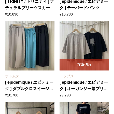
[ TRINITY / トリニティ ] ナ
[ epidemique / エピデミー
チュラルプリーツスカーチ
ク ] テーパードパンツ
ョ
¥
10,890
¥
10,780
在庫切れ
ボトムス
トップス
[ epidemique / エピデミー
[ epidemique / エピデミー
ク ] ダブルクロスイージー
ク ] オーガンジー箔プリン
パンツ
トTシャツ
¥
10,780
¥
9,790