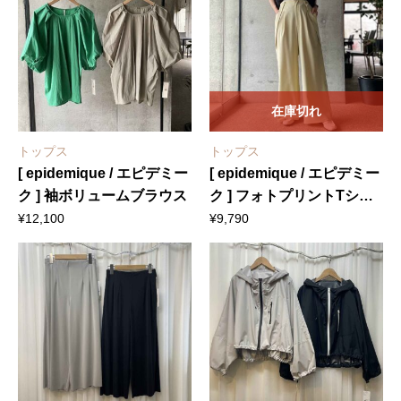
在庫切れ
トップス
トップス
[ epidemique / エピデミー
[ epidemique / エピデミー
ク ] 袖ボリュームブラウス
ク ] フォトプリントTシャ
ツ
¥
12,100
¥
9,790