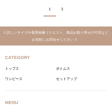
の
在
価
の
1
2
格
価
は
格
¥16,500
は
で
¥9,900
し
で
\\ 詳しいサイズや着用画像リクエスト、商品お取り寄せの可否など、
た。
す。
お気軽にお問合せください //
CATEGORY
トップス
ボトムス
ワンピース
セットアップ
MENU