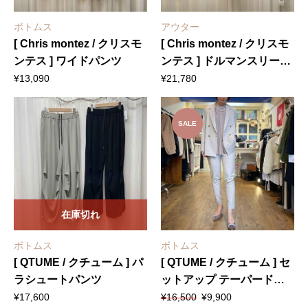
ボトムス
アウター
[ Chris montez / クリスモ
[ Chris montez / クリスモ
ンテス ] ワイドパンツ
ンテス ] ドルマンスリーブ
薄手アウター
¥
13,090
¥
21,780
SALE
在庫切れ
ボトムス
ボトムス
[ QTUME / クチューム ] パ
[ QTUME / クチューム ] セ
ラシュートパンツ
ットアップ テーパードパ
元
現
ンツ
¥
17,600
¥
16,500
¥
9,900