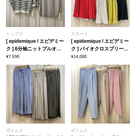
トップス
スカート
[ epidemique / エピデミー
[ epidemique / エピデミー
ク ] 6分袖ニットプルオー
ク ] バイオクロスプリーツ
バー
スカート
¥
7,590
¥
14,080
ボトムス
ボトムス