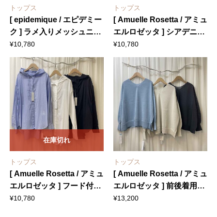
トップス
トップス
[ epidemique / エピデミー
[ Amuelle Rosetta / アミュ
ク ] ラメ入りメッシュニッ
エルロゼッタ ] シアデニム
トカーディガン
前ギャザーシャツ
¥
10,780
¥
10,780
在庫切れ
トップス
トップス
[ Amuelle Rosetta / アミュ
[ Amuelle Rosetta / アミュ
エルロゼッタ ] フード付き
エルロゼッタ ] 前後着用和
シアシャツ
紙ニット
¥
10,780
¥
13,200