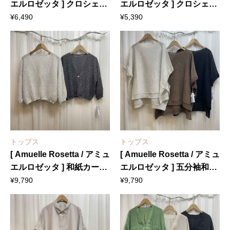
エルロゼッタ ] クロシェ編
エルロゼッタ ] クロシェ編
みカーディガン
みビスチェ
¥
6,490
¥
5,390
トップス
トップス
[ Amuelle Rosetta / アミュ
[ Amuelle Rosetta / アミュ
エルロゼッタ ] 和紙カーデ
エルロゼッタ ] 五分袖和紙
ィガン
ホールガーメントニットプ
¥
9,790
¥
9,790
ルオーバー