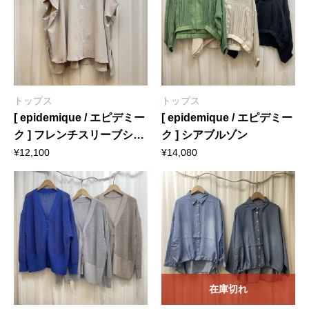
トップス
トップス
[ epidemique / エピデミー
[ epidemique / エピデミー
ク ] フレンチスリーブシャ
ク ] シアブルゾン
ツ
¥
12,100
¥
14,080
在庫切れ