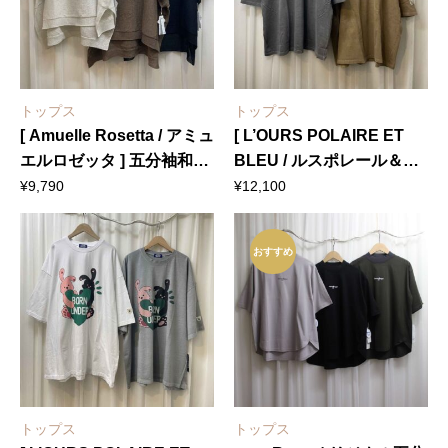
トップス
トップス
[ Amuelle Rosetta / アミュ
[ L’OURS POLAIRE ET
エルロゼッタ ] 五分袖和紙
BLEU / ルスポレール＆ブ
ホールガーメントニットプ
リュ ] 五分袖Tシャツ
¥
9,790
¥
12,100
ルオーバー
おすすめ
トップス
トップス