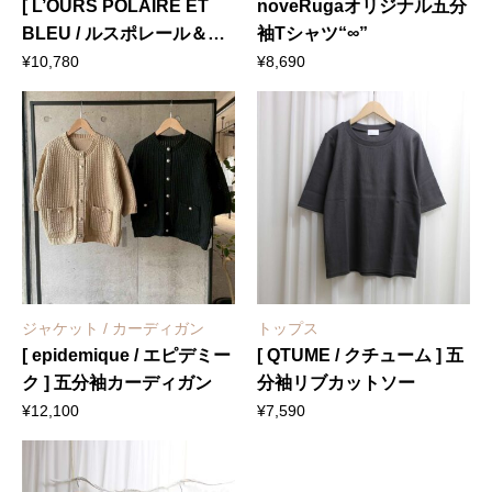
[ L’OURS POLAIRE ET
noveRugaオリジナル五分
BLEU / ルスポレール＆ブ
袖Tシャツ“∞”
リュ ] 五部袖プリントTシ
¥
10,780
¥
8,690
ャツ
ジャケット / カーディガン
トップス
[ epidemique / エピデミー
[ QTUME / クチューム ] 五
ク ] 五分袖カーディガン
分袖リブカットソー
¥
12,100
¥
7,590