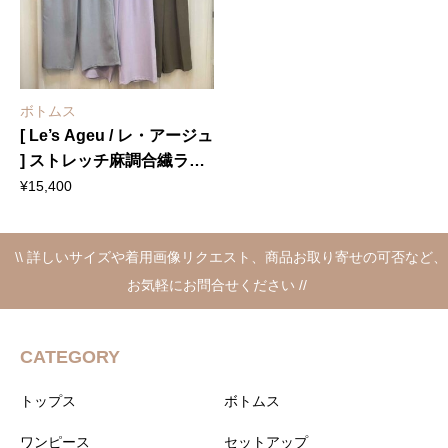
ボトムス
[ Le’s Ageu / レ・アージュ
] ストレッチ麻調合繊ラッ
プ風パンツ
¥
15,400
\\ 詳しいサイズや着用画像リクエスト、商品お取り寄せの可否など、
お気軽にお問合せください //
CATEGORY
トップス
ボトムス
ワンピース
セットアップ