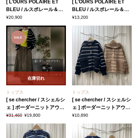
[ L’OURS POLAIRE ET
[ L’OURS POLAIRE ET
BLEU / ルスポレール＆ブ
BLEU / ルスポレール＆ブ
リュ ] セットアップボーダ
リュ ] マルチボーダー長袖
¥
20,900
¥
13,200
ー柄カーディガン×ニット
Tシャツ
パンツ
SALE
在庫切れ
トップス
トップス
[ se chercher / スシェルシ
[ se chercher / スシェルシ
ェ ] ボーダーニットアウタ
ェ ] ボーダーニットアウタ
元
現
ー + [ epidemique / エピデ
ー
¥
31,460
¥
19,800
¥
10,890
の
在
ミーク ] 綿ロゴニット + [
価
の
Amuelle Rosetta / アミュ
格
価