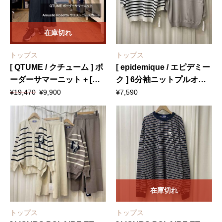
在庫切れ
トップス
トップス
[ QTUME / クチューム ] ボ
[ epidemique / エピデミー
ーダーサマーニット + [
ク ] 6分袖ニットプルオー
元
現
Amuelle Rosetta / アミュ
バー
¥
19,470
¥
9,900
¥
7,590
の
在
エルロゼッタ ] ウエストゴ
価
の
ムスカート
格
価
は
格
¥19,470
は
で
¥9,900
し
で
た。
す。
在庫切れ
トップス
トップス