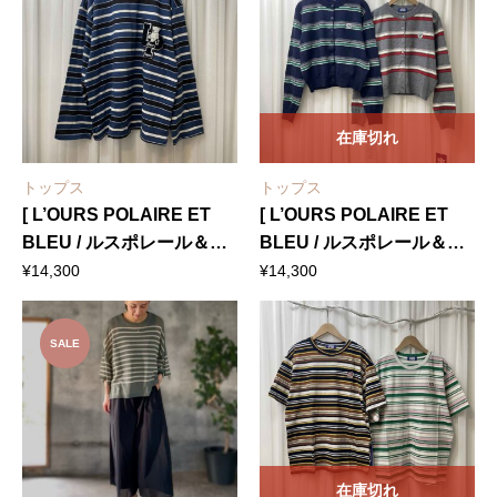
エルロゼッタ ] ドロストバ
は
格
¥31,460
は
ルーンスカート
で
¥19,800
し
で
た。
す。
在庫切れ
トップス
トップス
[ L’OURS POLAIRE ET
[ L’OURS POLAIRE ET
BLEU / ルスポレール＆ブ
BLEU / ルスポレール＆ブ
リュ ] 白熊ワッペンボーダ
リュ ] マルチボーダー柄ニ
¥
14,300
¥
14,300
ー柄ロンT
ットカーディガン
SALE
在庫切れ