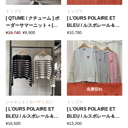
トップス
トップス
[ QTUME / クチューム ] ボ
[ L’OURS POLAIRE ET
ーダーサマーニット + [
BLEU / ルスポレール＆ブ
元
現
QTUME / クチューム ] ス
リュ ] マルチボーダーTシ
¥
19,740
¥
9,900
¥
10,780
の
在
カーチョ
ャツ
価
の
格
価
は
格
¥19,740
は
で
¥9,900
し
で
た。
す。
在庫切れ
ジャケット / カーディガン
トップス
[ L’OURS POLAIRE ET
[ L’OURS POLAIRE ET
BLEU / ルスポレール＆ブ
BLEU / ルスポレール＆ブ
リュ ] ボーダー柄カーディ
リュ ] ボーダー柄ロングT
¥
16,500
¥
13,200