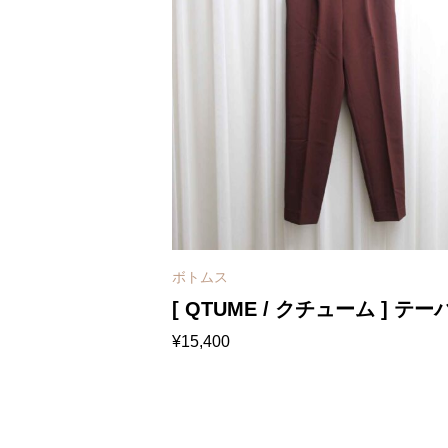
ボトムス
[ QTUME / クチューム ] テー
¥
15,400
ドパンツ