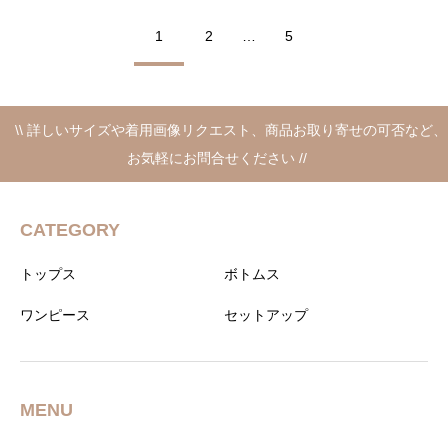
の
在
の
在
ギーニット + [ Amuelle
ミーク ] 綿ロゴニット + [
価
の
価
の
Rosetta / アミュエルロゼ
Amuelle Rosetta / アミュ
1
2
…
5
格
価
格
価
ッタ ] ウエストゴムスカー
エルロゼッタ ] ドロストバ
は
格
は
格
¥38,060
は
¥31,460
は
ト
ルーンスカート
で
¥19,800
で
¥19,800
し
で
し
で
\\ 詳しいサイズや着用画像リクエスト、商品お取り寄せの可否など、
た。
す。
た。
す。
お気軽にお問合せください //
CATEGORY
トップス
ボトムス
ワンピース
セットアップ
MENU