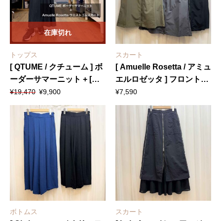
在庫切れ
トップス
スカート
[ QTUME / クチューム ] ボ
[ Amuelle Rosetta / アミュ
ーダーサマーニット + [
エルロゼッタ ] フロントジ
元
現
Amuelle Rosetta / アミュ
ップカーゴスカート
¥
19,470
¥
9,900
¥
7,590
の
在
エルロゼッタ ] ウエストゴ
価
の
ムスカート
格
価
は
格
¥19,470
は
で
¥9,900
し
で
た。
す。
ボトムス
スカート