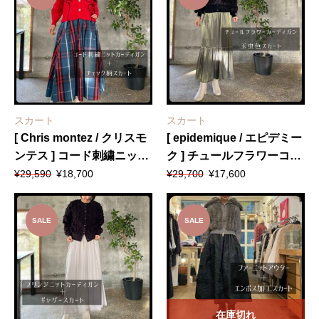
は
格
は
格
¥26,400
は
¥27,280
は
で
¥13,200
で
¥13,750
し
で
し
で
た。
す。
た。
す。
スカート
スカート
[ Chris montez / クリスモ
[ epidemique / エピデミー
ンテス ] コード刺繍ニット
ク ] チュールフラワーコー
元
現
元
現
カーディガン + [ CLOCHE
ドニットカーディガン + [
¥
29,590
¥
18,700
¥
29,700
¥
17,600
の
在
の
在
/ クロッシェ ] 形状記憶素
Le’s Ageu / レ・アージュ ]
価
の
価
の
材チェック柄スカート
玉虫色スカート
格
価
格
価
SALE
SALE
は
格
は
格
¥29,590
は
¥29,700
は
で
¥18,700
で
¥17,600
し
で
し
で
た。
す。
た。
す。
在庫切れ