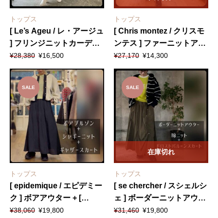
トップス
トップス
[ Le’s Ageu / レ・アージュ
[ Chris montez / クリスモ
] フリンジニットカーディ
ンテス ] ファーニットアウ
元
現
元
現
ガン + [ Amuelle Rosetta /
ター + [ epidemique / エピ
¥
28,380
¥
16,500
¥
27,170
¥
14,300
の
在
の
在
アミュエルロゼッタ ] ウエ
デミーク ] エンボス加工ス
価
の
価
の
ストゴムスカート
カート
格
価
格
価
SALE
SALE
は
格
は
格
¥28,380
は
¥27,170
は
で
¥16,500
で
¥14,300
し
で
し
で
た。
す。
た。
す。
在庫切れ
トップス
トップス
[ epidemique / エピデミー
[ se chercher / スシェルシ
ク ] ボアアウター + [
ェ ] ボーダーニットアウタ
元
現
元
現
ROSIEE / ロージー ] シャ
ー + [ epidemique / エピデ
¥
38,060
¥
19,800
¥
31,460
¥
19,800