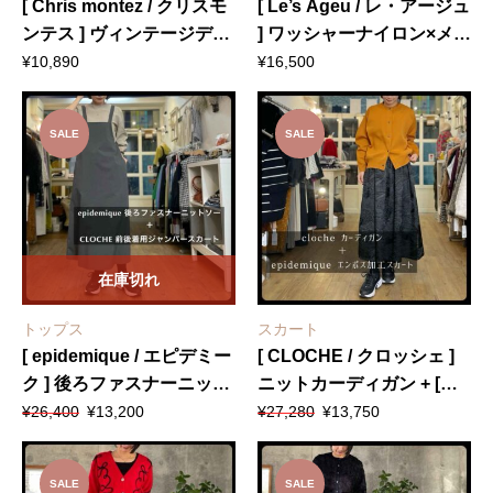
[ Chris montez / クリスモ
[ Le’s Ageu / レ・アージュ
ンテス ] ヴィンテージデシ
] ワッシャーナイロン×メッ
ンスカーチョ
シュスカート
¥
10,890
¥
16,500
SALE
SALE
在庫切れ
トップス
スカート
[ epidemique / エピデミー
[ CLOCHE / クロッシェ ]
ク ] 後ろファスナーニット
ニットカーディガン + [
元
現
元
現
ソー + [ CLOCHE / クロッ
epidemique / エピデミー
¥
26,400
¥
13,200
¥
27,280
¥
13,750
の
在
の
在
シェ ] 前後着用ジャンパー
ク ] エンボス加工スカート
価
の
価
の
スカート
格
価
格
価
SALE
SALE