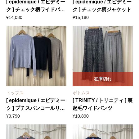
[ epidemique / エピデミー
[ epidemique / エピデミー
ク ] チェック柄ワイドパン
ク ] チェック柄ジャケット
ツ
¥
14,080
¥
15,180
在庫切れ
トップス
ボトムス
[ epidemique / エピデミー
[ TRINITY / トリニティ ] 裏
ク ] プチスパンコールリブ
起毛ワイドパンツ
ニット
¥
9,790
¥
10,890