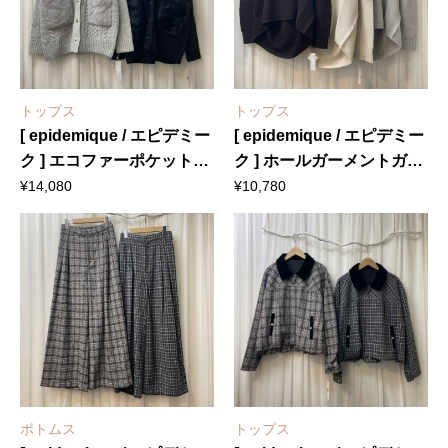
トップス
トップス
[ epidemique / エピデミー
[ epidemique / エピデミー
ク ] エコファーポケットニ
ク ] ホールガーメントガー
ットカーディガン
ターニット
¥
14,080
¥
10,780
ボトムス
トップス