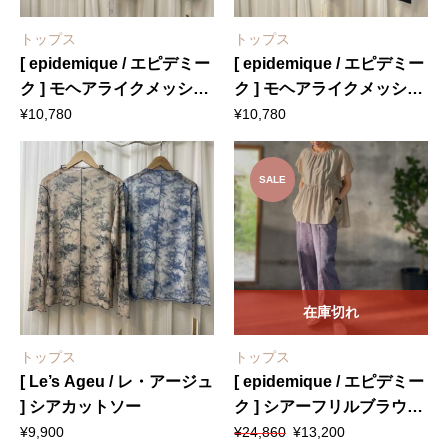
トップス
トップス
[ epidemique / エピデミー
[ epidemique / エピデミー
ク ] モヘアライクメッシュ
ク ] モヘアライクメッシュ
ニットカーディガン
ニットプルオーバー
¥
10,780
¥
10,780
SALE
在庫切れ
トップス
トップス
[ Le’s Ageu / レ・アージュ
[ epidemique / エピデミー
] シアカットソー
ク ] シアーフリルブラウス
元
現
+ [ Days / デイズ ] ペイズ
¥
9,900
¥
24,860
¥
13,200