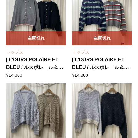
在庫切れ
在庫切れ
トップス
トップス
[ L’OURS POLAIRE ET
[ L’OURS POLAIRE ET
BLEU / ルスポレール＆ブ
BLEU / ルスポレール＆ブ
リュ ] 配色ニットカーディ
リュ ] マルチボーダー柄ニ
¥
14,300
¥
14,300
ガン
ットカーディガン