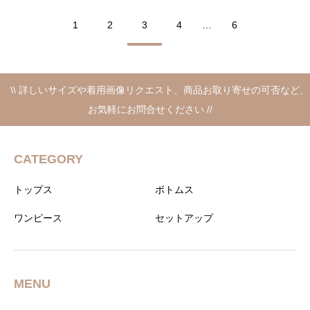
の
在
リー柄パンツ
価
の
1
2
3
4
…
6
格
価
は
格
¥24,860
は
で
¥13,200
し
で
\\ 詳しいサイズや着用画像リクエスト、商品お取り寄せの可否など、
た。
す。
お気軽にお問合せください //
CATEGORY
トップス
ボトムス
ワンピース
セットアップ
MENU