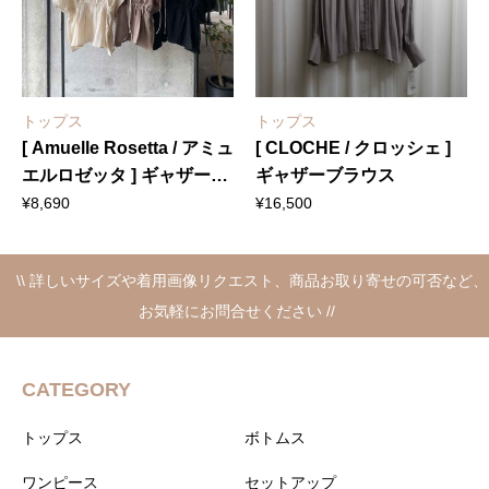
トップス
トップス
[ Amuelle Rosetta / アミュ
[ CLOCHE / クロッシェ ]
エルロゼッタ ] ギャザーブ
ギャザーブラウス
ラウス
¥
8,690
¥
16,500
\\ 詳しいサイズや着用画像リクエスト、商品お取り寄せの可否など、
お気軽にお問合せください //
CATEGORY
トップス
ボトムス
ワンピース
セットアップ